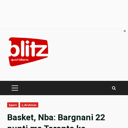
×
Skip
to
content
PRIMARY
MENU
Sport
z_Archivio
Basket, Nba: Bargnani 22