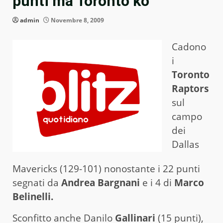
punti ma Toronto ko
admin
Novembre 8, 2009
Cadono
i
Toronto
Raptors
sul
campo
dei
Dallas
Mavericks (129-101) nonostante i 22 punti
segnati da
Andrea Bargnani
e i 4 di
Marco
Belinelli.
Sconfitto anche Danilo
Gallinari
(15 punti),