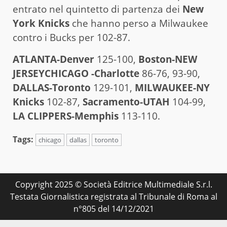
entrato nel quintetto di partenza dei
New
York Knicks
che hanno perso a Milwaukee
contro i Bucks per 102-87.
ATLANTA-Denver
125-100,
Boston-NEW
JERSEYCHICAGO -Charlotte
86-76, 93-90,
DALLAS-Toronto
129-101,
MILWAUKEE-NY
Knicks
102-87,
Sacramento-UTAH
104-99,
LA CLIPPERS-Memphis
113-110.
Tags:
chicago
dallas
toronto
Copyright 2025 © Società Editrice Multimediale S.r.l.
Testata Giornalistica registrata al Tribunale di Roma al
n°805 del 14/12/2021