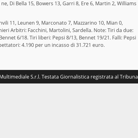
 ne, Di Bella 15, Bowers 13, Garri 8, Ere 6, Martin 2, Williams
vili 11, Leunen 9, Marconato 7, Mazzarino 10, Mian 0,
eri Arbitri: Facchini, Martolini, Sardella. Note: Tiri da due:
ennet 6/18. Tiri liberi: Pepsi 8/13, Bennet 19/21. Falli: Pepsi
pettatori: 4.190 per un incasso di 31.721 euro.
ultimediale S.r.l. Testata Giornalistica registrata al Tribu