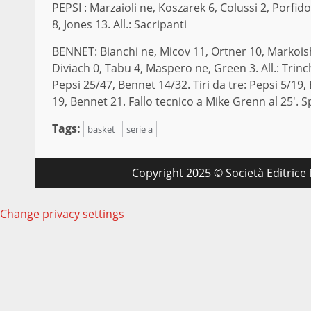
PEPSI : Marzaioli ne, Koszarek 6, Colussi 2, Porfido
8, Jones 13. All.: Sacripanti
BENNET: Bianchi ne, Micov 11, Ortner 10, Markoish
Diviach 0, Tabu 4, Maspero ne, Green 3. All.: Trinchi
Pepsi 25/47, Bennet 14/32. Tiri da tre: Pepsi 5/19, B
19, Bennet 21. Fallo tecnico a Mike Grenn al 25′. S
Tags:
basket
serie a
Copyright 2025 © Società Editrice M
Change privacy settings