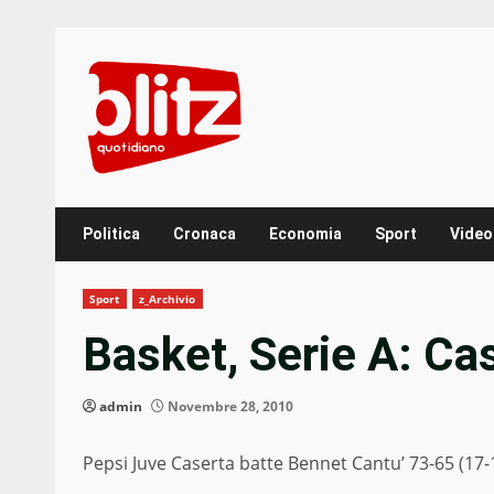
Skip
to
content
Politica
Cronaca
Economia
Sport
Video
Sport
z_Archivio
Basket, Serie A: C
admin
Novembre 28, 2010
Pepsi Juve Caserta batte Bennet Cantu’ 73-65 (17-