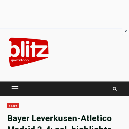
×
Skip
to
content
PRIMARY
MENU
Sport
Bayer Leverkusen-Atletico