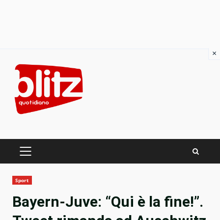
×
Skip
to
content
PRIMARY
MENU
Sport
Bayern-Juve: “Qui è la fine!”.