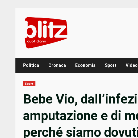
Skip
to
content
Politica
Cronaca
Economia
Sport
Video
Sport
Bebe Vio, dall’infezi
amputazione e di mo
perché siamo dovuti