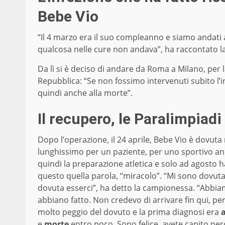
Bebe Vio
“Il 4 marzo era il suo compleanno e siamo andati 
qualcosa nelle cure non andava”, ha raccontato l
Da lì si è deciso di andare da Roma a Milano, per l
Repubblica: “Se non fossimo intervenuti subito l’
quindi anche alla morte”.
Il recupero, le Paralimpiadi 
Dopo l’operazione, il 24 aprile, Bebe Vio è dovut
lunghissimo per un paziente, per uno sportivo anco
quindi la preparazione atletica e solo ad agosto ha
questo quella parola, “miracolo”. “Mi sono dovut
dovuta esserci”, ha detto la campionessa. “Abbi
abbiano fatto. Non credevo di arrivare fin qui, p
molto peggio del dovuto e la prima diagnosi era
e
morte
entro poco. Sono felice, avete capito per