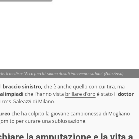
rte. Il medico: "Ecco perché siamo dovuti intervenire subito" (Foto Ansa)
el
braccio sinistro,
che è anche quello con cui tira, ma
alimpiadi
che l’hanno vista
brillare d’oro
è stato il
dottor
Irccs Galeazzi di Milano.
aureo
che ha colpito la giovane campionessa di Mogliano
l gomito per curare una sublussazione.
chiare la amputazione e la vita a