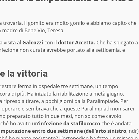
a trovarla, il gomito era molto gonfio e abbiamo capito che
a madre di Bebe Vio, Teresa.
a visita al
Galeazzi
con il
dottor Accetta.
Che ha spiegato a
infezione non curata avrebbe portato alla setticemia, e
e la vittoria
a restare ferma in ospedale tre settimane, un tempo
ra di più. Ha iniziato la riabilitazione a metà giugno,
 ripreso a tirare, a pochi giorni dalla Paralimpiade. Per
a operare e sembrava che a queste Paralimpiadi non sarei
amo preparato tutto in due mesi, non so come cavolo
erché ho avuto un
’infezione da stafilococco
che è andata
amputazione entro due settimane (dell’arto sinistro
, ndr)
ché ho pianto così tanto? L’ortopedico ha fatto un miracolo,