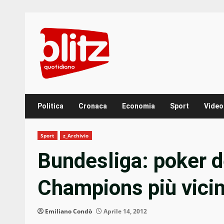
Skip
to
content
Politica
Cronaca
Economia
Sport
Video
Sport
z_Archivio
Bundesliga: poker d
Champions più vici
Emiliano Condò
Aprile 14, 2012