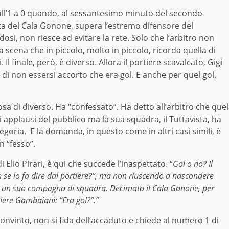
l’1 a 0 quando, al sessantesimo minuto del secondo
nta del Cala Gonone, supera l’estremo difensore del
si, non riesce ad evitare la rete. Solo che l’arbitro non
a scena che in piccolo, molto in piccolo, ricorda quella di
 Il finale, però, è diverso. Allora il portiere scavalcato, Gigi
 di non essersi accorto che era gol. E anche per quel gol,
a di diverso. Ha “confessato”. Ha detto all’arbitro che quel
i applausi del pubblico ma la sua squadra, il Tuttavista, ha
egoria. E la domanda, in questo come in altri casi simili, è
n “fesso”.
Elio Pirari, è qui che succede l’inaspettato. “
Gol o no? Il
n se lo fa dire dal portiere?”, ma non riuscendo a nascondere
a a un suo compagno di squadra. Decimato il Cala Gonone, per
iere Gambaiani: “Era gol?”.”
onvinto, non si fida dell’accaduto e chiede al numero 1 di