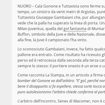
NUORO – Cala Gonone e Tuttavista sono ferme sul
tempo, un sinistro da venti metri di Argiolas, pu
Tuttavista Giuseppe Gambaiani che, pur allungando
vede che la palla ha superato la linea di porta. Un
Milan-Juventus, quella del
gol fantasma
di Muntari.
Buffon, simbolo della Juve e della Nazionale, disse
alla fine, la Juve il campionato l’ha vinto.
Lo sconosciuto Gambaiani, invece, ha fatto qualcos
pallone era entrato. Come risultato ha ricevuto gl
perso ed è retrocessa dalla seconda alla terza cat
sempre lo stesso: il portiere onesto è un eroe o u
Come racconta La Stampa, in un articolo a firma di 
bomber del Gonone va dall’arbitro: “E’ gol, perché no
bene il disappunto si fa espellere, stessa sorte tocc
puro autolesionismo l’arbitro chiede conferma al port
L’arbitro dell’incontro, Senes di Macomer, non è c