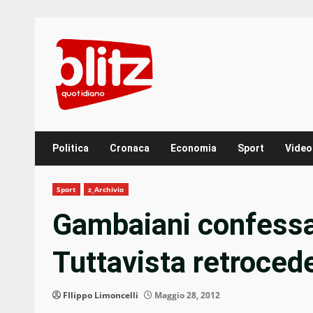
Skip
to
content
Politica
Cronaca
Economia
Sport
Video
Sport
z_Archivio
Gambaiani confessa a
Tuttavista retroced
FIlippo Limoncelli
Maggio 28, 2012