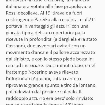
italiana era votata alla fase propulsiva: e
Rossi decollava. Al 19′ tirava da fuori
costringendo Pareiko alla respinta, e al 21′
portava in vantaggio gli azzurri con una
giocata tipica del suo repertorio: palla
ricevuta in profondita’ (a dargliela era stato
Cassano), due avversari evitati con un
movimento d’anca e il pallone accarezzato
dal sinistro, e con lo stesso piede botta in
rete ad incrociare. Dieci minuti dopo, e nel
frattempo Nocerino aveva rilevato
l’infortunato Aquilani, l’attaccante ci
riprovava: grande spunto e tiro da lontano,
palla deviata dal portiere sul palo. Il
raddoppio azzurro era pero’ solo rinviato:
con spirito di emulazione al 40′ infatti