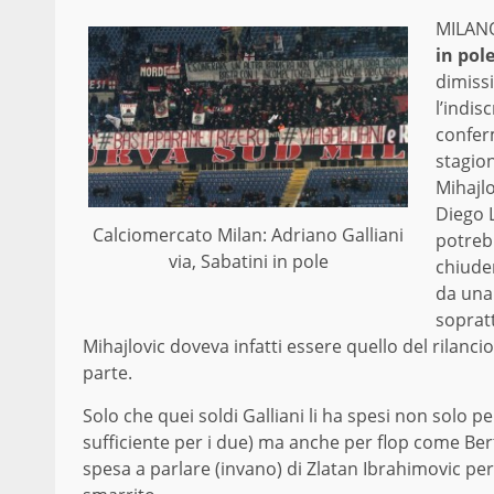
MILAN
in pole
dimissi
l’indis
conferm
stagion
Mihajlo
Diego 
Calciomercato Milan: Adriano Galliani
potreb
via, Sabatini in pole
chiuder
da una
sopratt
Mihajlovic doveva infatti essere quello del rilancio
parte.
Solo che quei soldi Galliani li ha spesi non sol
sufficiente per i due) ma anche per flop come Ber
spesa a parlare (invano) di Zlatan Ibrahimovic per 