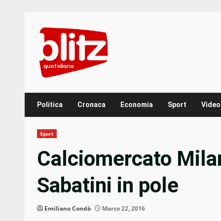
Skip
to
content
Politica
Cronaca
Economia
Sport
Video
Sport
Calciomercato Milan:
Sabatini in pole
Emiliano Condò
Marzo 22, 2016