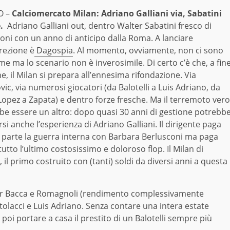
O –
Calciomercato Milan: Adriano Galliani via, Sabatini
.
Adriano Galliani out, dentro Walter Sabatini fresco di
oni con un anno di anticipo dalla Roma. A lanciare
crezione è
Dagospia
. Al momento, ovviamente, non ci sono
e ma lo scenario non è inverosimile. Di certo c’è che, a fin
e, il Milan si prepara all’ennesima rifondazione. Via
vic, via numerosi giocatori (da Balotelli a Luis Adriano, da
Lopez a Zapata) e dentro forze fresche. Ma il terremoto vero
be essere un altro: dopo quasi 30 anni di gestione potrebb
si anche l’esperienza di Adriano Galliani. Il dirigente paga
 parte la guerra interna con Barbara Berlusconi ma paga
utto l’ultimo costosissimo e doloroso flop. Il Milan di
, il primo costruito con (tanti) soldi da diversi anni a questa
o per Bacca e Romagnoli (rendimento complessivamente
tolacci e Luis Adriano. Senza contare una intera estate
poi portare a casa il prestito di un Balotelli sempre più