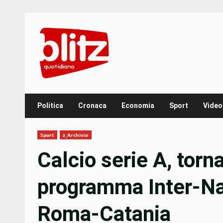
Skip
to
content
Politica
Cronaca
Economia
Sport
Video
Sport
z_Archivio
Calcio serie A, torna
programma Inter-Nap
Roma-Catania