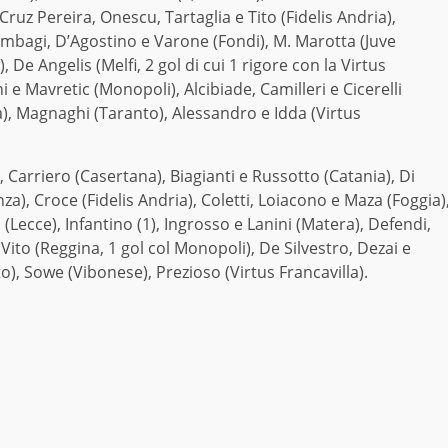
ruz Pereira, Onescu, Tartaglia e Tito (Fidelis Andria),
Bombagi, D’Agostino e Varone (Fondi), M. Marotta (Juve
De Angelis (Melfi, 2 gol di cui 1 rigore con la Virtus
e Mavretic (Monopoli), Alcibiade, Camilleri e Cicerelli
a), Magnaghi (Taranto), Alessandro e Idda (Virtus
, Carriero (Casertana), Biagianti e Russotto (Catania), Di
za), Croce (Fidelis Andria), Coletti, Loiacono e Maza (Foggia)
 (Lecce), Infantino (1), Ingrosso e Lanini (Matera), Defendi,
Vito (Reggina, 1 gol col Monopoli), De Silvestro, Dezai e
o), Sowe (Vibonese), Prezioso (Virtus Francavilla).