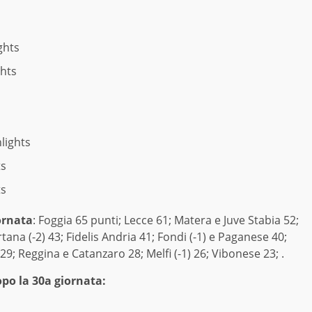
ghts
ghts
s
hlights
ts
ts
ornata
: Foggia 65 punti; Lecce 61; Matera e Juve Stabia 52;
tana (-2) 43; Fidelis Andria 41; Fondi (-1) e Paganese 40;
9; Reggina e Catanzaro 28; Melfi (-1) 26; Vibonese 23; .
o la 30a giornata: