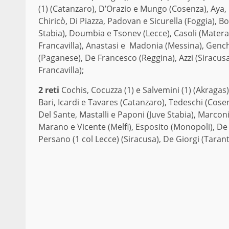
(1) (Catanzaro), D’Orazio e Mungo (Cosenza), Aya, C
Chiricò, Di Piazza, Padovan e Sicurella (Foggia), 
Stabia), Doumbia e Tsonev (Lecce), Casoli (Matera), 
Francavilla), Anastasi e Madonia (Messina), Genchi 
(Paganese), De Francesco (Reggina), Azzi (Siracus
Francavilla);
2 reti
Cochis, Cocuzza (1) e Salvemini (1) (Akragas)
Bari, Icardi e Tavares (Catanzaro), Tedeschi (Cosen
Del Sante, Mastalli e Paponi (Juve Stabia), Marconi
Marano e Vicente (Melfi), Esposito (Monopoli), De 
Persano (1 col Lecce) (Siracusa), De Giorgi (Tarant