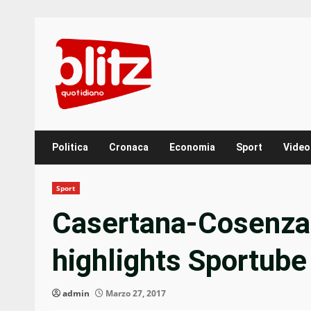
Skip
to
content
Politica
Cronaca
Economia
Sport
Video
Sport
Casertana-Cosenza 
highlights Sportub
admin
Marzo 27, 2017