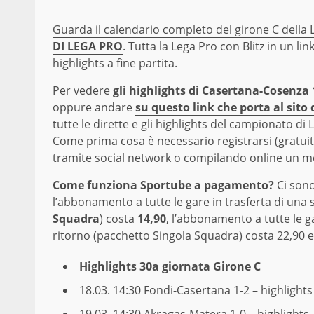
Guarda il calendario completo del girone C della
DI LEGA PRO
. Tutta la Lega Pro con Blitz in un lin
highlights a fine partita
.
Per vedere
gli highlights di Casertana-Cosenza 
oppure andare
su questo link che porta al sito
tutte le dirette e gli highlights del campionato di
Come prima cosa è necessario registrarsi (gratuita
tramite social network o compilando online un mo
Come funziona Sportube a pagamento?
Ci sono
l’abbonamento a tutte le gare in trasferta di una s
Squadra
) costa
14,90
, l’abbonamento a tutte le ga
ritorno (pacchetto Singola Squadra) costa 22,90 
Highlights 30a giornata Girone C
18.03. 14:30
Fondi-Casertana 1-2 – highlights
19.03. 14:30
Akragas-Matera 1-0 – highlights