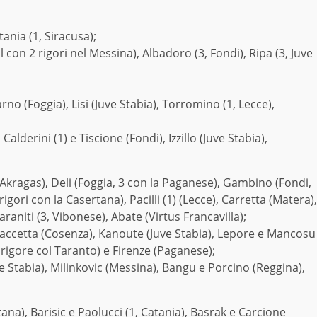
ania (1, Siracusa);
 con 2 rigori nel Messina), Albadoro (3, Fondi), Ripa (3, Juve
no (Foggia), Lisi (Juve Stabia), Torromino (1, Lecce),
lderini (1) e Tiscione (Fondi), Izzillo (Juve Stabia),
Akragas), Deli (Foggia, 3 con la Paganese), Gambino (Fondi,
igori con la Casertana), Pacilli (1) (Lecce), Carretta (Matera),
raniti (3, Vibonese), Abate (Virtus Francavilla);
, Caccetta (Cosenza), Kanoute (Juve Stabia), Lepore e Mancosu
 1 rigore col Taranto) e Firenze (Paganese);
e Stabia), Milinkovic (Messina), Bangu e Porcino (Reggina),
ana), Barisic e Paolucci (1, Catania), Basrak e Carcione