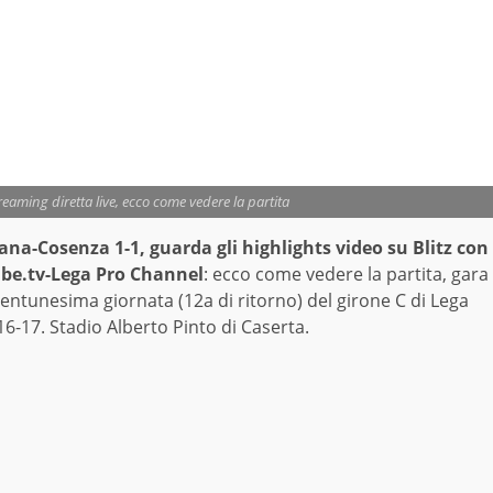
aming diretta live, ecco come vedere la partita
ana-Cosenza 1-1, guarda gli highlights video su Blitz con
be.tv-Lega Pro Channel
: ecco come vedere la partita, gara
rentunesima giornata (12a di ritorno) del girone C di Lega
6-17. Stadio Alberto Pinto di Caserta.