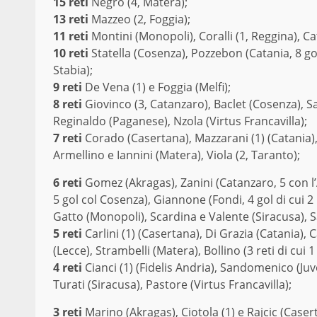
15 reti
Negro (4, Matera);
13 reti
Mazzeo (2, Foggia);
11 reti
Montini (Monopoli), Coralli (1, Reggina), Cat
10 reti
Statella (Cosenza), Pozzebon (Catania, 8 gol
Stabia);
9 reti
De Vena (1) e Foggia (Melfi);
8 reti
Giovinco (3, Catanzaro), Baclet (Cosenza), Sar
Reginaldo (Paganese), Nzola (Virtus Francavilla);
7 reti
Corado (Casertana), Mazzarani (1) (Catania), Ca
Armellino e Iannini (Matera), Viola (2, Taranto);
6 reti
Gomez (Akragas), Zanini (Catanzaro, 5 con l’
5 gol col Cosenza), Giannone (Fondi, 4 gol di cui 2 r
Gatto (Monopoli), Scardina e Valente (Siracusa), Sa
5 reti
Carlini (1) (Casertana), Di Grazia (Catania)
(Lecce), Strambelli (Matera), Bollino (3 reti di cui
4 reti
Cianci (1) (Fidelis Andria), Sandomenico (Juv
Turati (Siracusa), Pastore (Virtus Francavilla);
3 reti
Marino (Akragas), Ciotola (1) e Rajcic (Casert