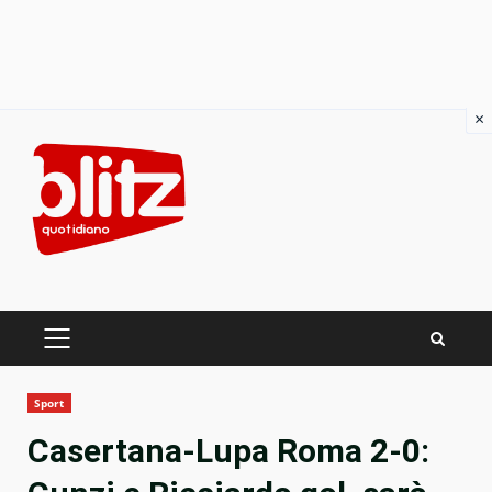
×
Skip
to
content
PRIMARY
MENU
Sport
Casertana-Lupa Roma 2-0: