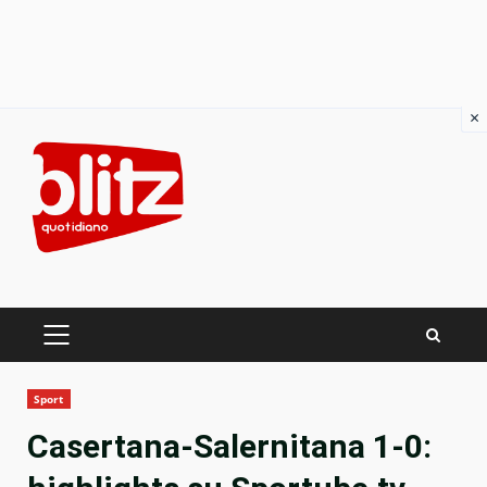
×
Skip
to
content
PRIMARY
MENU
Sport
Casertana-Salernitana 1-0: