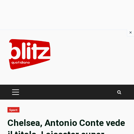
×
Skip
to
content
PRIMARY
MENU
Sport
Chelsea, Antonio Conte vede