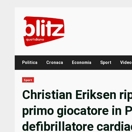
Skip
to
content
Politica
Cronaca
Economia
Sport
Video
Sport
Christian Eriksen ri
primo giocatore in 
defibrillatore cardi