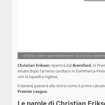
Christian Eriksen riparte dal Brentford. Sarà il primo calciato
Christian Eriksen
ripartirà dal
Brentford
, in Pre
estate dopo l’arresto cardiaco in Danimarca-Finla
con la squadra inglese.
Il danese passerà alla storia come il primo calcia
Premier League.
Le parole di Christian Erik