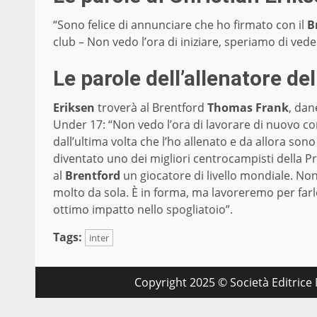
“Sono felice di annunciare che ho firmato con il
B
club – Non vedo l’ora di iniziare, speriamo di vede
Le parole dell’allenatore d
Eriksen
troverà al Brentford
Thomas Frank
, dan
Under 17: “Non vedo l’ora di lavorare di nuovo c
dall’ultima volta che l’ho allenato e da allora son
diventato uno dei migliori centrocampisti della 
al
Brentford
un giocatore di livello mondiale. No
molto da sola. È in forma, ma lavoreremo per farlo
ottimo impatto nello spogliatoio”.
Tags:
inter
Copyright 2025 © Società Editrice M