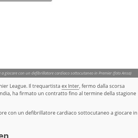
re a giocare con un defibrillatore cardiaco sottocutaneo in Premier (foto Ansa)
mier League. Il trequartista
ex Inter
, fermo dalla scorsa
ndia, ha firmato un contratto fino al termine della stagione
tore con un defibrillatore cardiaco sottocutaneo a giocare in
sen