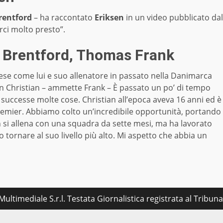
rentford
– ha raccontato
Eriksen
in un video pubblicato dal
rci molto presto”.
el Brentford, Thomas Frank
ese come lui e suo allenatore in passato nella Danimarca
on Christian – ammette Frank – È passato un po’ di tempo
o successe molte cose. Christian all’epoca aveva 16 anni ed è
Premier. Abbiamo colto un’incredibile opportunità, portando
n si allena con una squadra da sette mesi, ma ha lavorato
 tornare al suo livello più alto. Mi aspetto che abbia un
ultimediale S.r.l. Testata Giornalistica registrata al Tribu