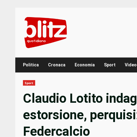
Skip
to
content
Politica
Cronaca
Economia
Sport
Video
Sport
Claudio Lotito indag
estorsione, perquisi
Federcalcio