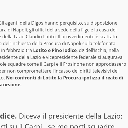
li agenti della Digos hanno perquisito, su disposizione
ra di Napoli, gli uffici della sede della Figc e la casa del
 della Lazio Claudio Lotito. Il provvedimento è scattato
o dell’inchiesta della Procura di Napoli sulla telefonata
 in febbraio tra
Lotito e Pino Iodice
, dg dell’Ischia, nella
residente della Lazio e vicepresidente federale si augurava
cole squadre come il Carpi e il Frosinone non approdassero
 per non compromettere l’incasso dei diritti televisivi del
to.
Nei confronti di Lotito la Procura ipotizza il reato di
storsione.
dice.
Diceva il presidente della Lazio:
ti su il Carpi…se me porti squadre