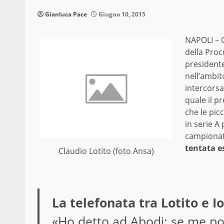
Gianluca Pace
Giugno 10, 2015
NAPOLI – G
della Procu
presidente
nell’ambit
intercorsa
quale il p
che le pic
in serie A
campiona
tentata e
Claudio Lotito (foto Ansa)
La telefonata tra Lotito e Io
«Ho detto ad Abodi: se me por