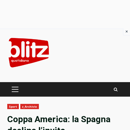
×
Skip
to
content
PRIMARY
MENU
Sport
z_Archivio
Coppa America: la Spagna