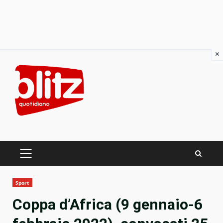
×
Skip
to
content
PRIMARY
MENU
Sport
Coppa d’Africa (9 gennaio-6