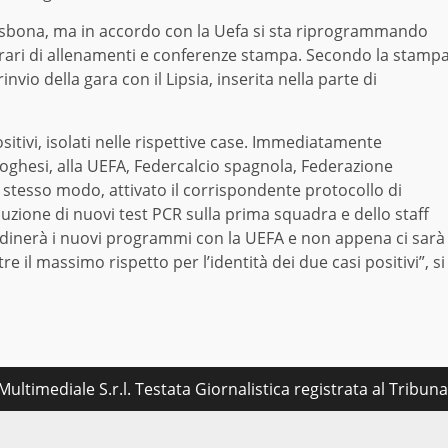
sbona, ma in accordo con la Uefa si sta riprogrammando
 orari di allenamenti e conferenze stampa. Secondo la stamp
vio della gara con il Lipsia, inserita nella parte di
sitivi, isolati nelle rispettive case. Immediatamente
toghesi, alla UEFA, Federcalcio spagnola, Federazione
 stesso modo, attivato il corrispondente protocollo di
cuzione di nuovi test PCR sulla prima squadra e dello staff
 coordinerà i nuovi programmi con la UEFA e non appena ci sarà
e il massimo rispetto per l’identità dei due casi positivi”, si
ultimediale S.r.l. Testata Giornalistica registrata al Tribu