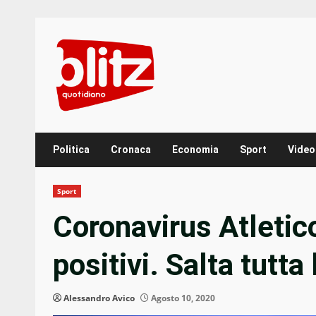
Skip
to
content
Politica
Cronaca
Economia
Sport
Video
Sport
Coronavirus Atletico
positivi. Salta tutt
Alessandro Avico
Agosto 10, 2020