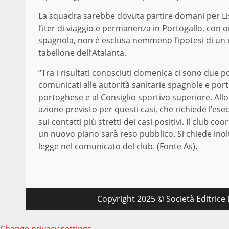
La squadra sarebbe dovuta partire domani per Li
l’iter di viaggio e permanenza in Portogallo, con
spagnola, non è esclusa nemmeno l’ipotesi di un rin
tabellone dell’Atalanta.
“Tra i risultati conosciuti domenica ci sono due po
comunicati alle autorità sanitarie spagnole e por
portoghese e al Consiglio sportivo superiore. Allo
azione previsto per questi casi, che richiede l’ese
sui contatti più stretti dei casi positivi. Il club
un nuovo piano sarà reso pubblico. Si chiede inoltr
legge nel comunicato del club. (Fonte As).
Copyright 2025 © Società Editrice M
Change privacy settings