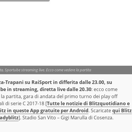
ita, Sportube streaming live. Ecco come vedere la partita
a-Trapani su RaiSport in differita dalle 23.00, su
be in streaming, diretta live dalle 20.30
: ecco come
la partita, gara di andata del primo turno dei play off
li di serie C 2017-18 [
Tutte le notizie di Blitzquotidiano e
itz in queste App gratuite per Android
. Scaricate
qui Blitz
adyblitz
]. Stadio San Vito – Gigi Marulla di Cosenza.