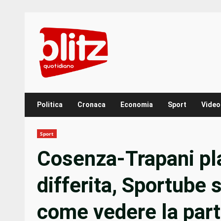
Skip
to
content
Politica
Cronaca
Economia
Sport
Video
Sport
Cosenza-Trapani pla
differita, Sportube 
come vedere la part