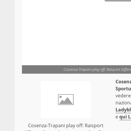
Cosenza-Trapani play off: Raisport differ
Cosenz
Sportu
vedere 
naziona
Ladybl
e
qui L
Cosenza-Trapani play off: Raisport