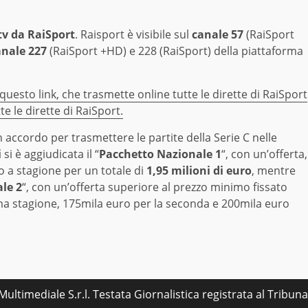
tv da RaiSport
. Raisport è visibile sul
canale 57
(RaiSport
anale 227
(RaiSport +HD) e 228 (RaiSport) della piattaforma
 questo link, che trasmette online tutte le dirette di RaiSport
te le dirette di RaiSport.
accordo per trasmettere le partite della Serie C nelle
i
si è aggiudicata il “
Pacchetto Nazionale 1
“, con un’offerta,
 a stagione per un totale di
1,95 milioni di euro
, mentre
le 2
“, con un’offerta superiore al prezzo minimo fissato
ima stagione, 175mila euro per la seconda e 200mila euro
ultimediale S.r.l. Testata Giornalistica registrata al Tribu