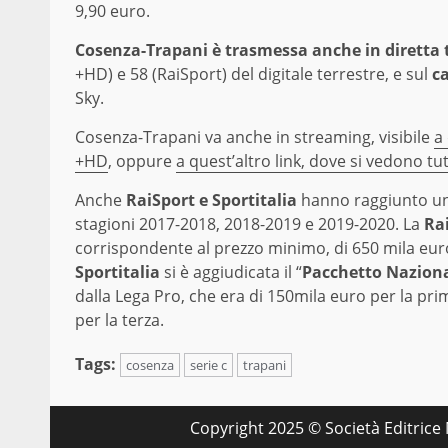
9,90 euro.
Cosenza-Trapani è trasmessa anche in diretta 
+HD) e 58 (RaiSport) del digitale terrestre, e sul
c
Sky.
Cosenza-Trapani va anche in streaming, visibile
a
+HD
, oppure
a quest’altro link, dove si vedono tut
Anche
RaiSport e Sportitalia
hanno raggiunto un 
stagioni 2017-2018, 2018-2019 e 2019-2020. La
Ra
corrispondente al prezzo minimo, di 650 mila euro
Sportitalia
si è aggiudicata il “
Pacchetto Naziona
dalla Lega Pro, che era di 150mila euro per la pr
per la terza.
Tags:
cosenza
serie c
trapani
Copyright 2025 © Società Editrice M