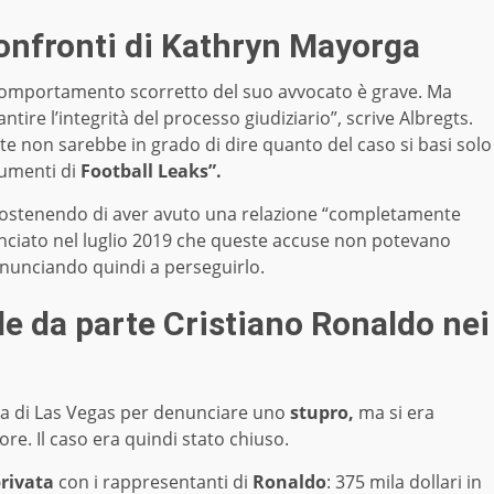
confronti di Kathryn Mayorga
 comportamento scorretto del suo avvocato è grave. Ma
ire l’integrità del processo giudiziario”, scrive Albregts.
te non sarebbe in grado di dire quanto del caso si basi solo
ocumenti di
Football Leaks”.
ostenendo di aver avuto una relazione “completamente
nciato nel luglio 2019 che queste accuse non potevano
inunciando quindi a perseguirlo.
le da parte Cristiano Ronaldo nei
ia di Las Vegas per denunciare uno
stupro,
ma si era
sore. Il caso era quindi stato chiuso.
rivata
con i rappresentanti di
Ronaldo
: 375 mila dollari in