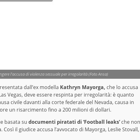
ngere l'accusa di violenza sessuale per irregolarità (Foto Ansa)
resentata dall’ex modella
Kathryn Mayorga,
che lo accusa
 Las Vegas, deve essere respinta per irregolarità: è quanto
ausa civile davanti alla corte federale del Nevada, causa in
ore un risarcimento fino a 200 milioni di dollari.
rte basata su
documenti piratati di ‘Football leaks’
che no
osì il giudice accusa l’avvocato di Mayorga, Leslie Stovall,