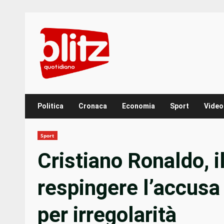
Skip
to
content
Politica
Cronaca
Economia
Sport
Video
Sport
Cristiano Ronaldo, i
respingere l’accusa
per irregolarità