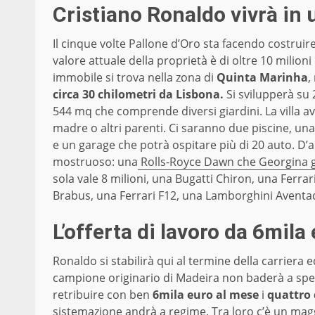
Cristiano Ronaldo vivrà in u
Il cinque volte Pallone d’Oro sta facendo costruir
valore attuale della proprietà è di oltre 10 milion
immobile si trova nella zona di
Quinta Marinha
,
circa 30 chilometri da Lisbona.
Si svilupperà su 
544 mq che comprende diversi giardini. La villa
madre o altri parenti. Ci saranno due piscine, un
e un garage che potrà ospitare più di 20 auto. D’a
mostruoso: una
Rolls-Royce Dawn che Georgina gl
sola vale 8 milioni, una Bugatti Chiron, una Fe
Brabus, una Ferrari F12, una Lamborghini Aventa
L’offerta di lavoro da 6mil
Ronaldo si stabilirà qui al termine della carriera e
campione originario di Madeira non baderà a spe
retribuire con ben
6mila euro al mese
i
quattro 
sistemazione andrà a regime. Tra loro c’è un magg