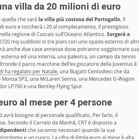
na villa da 20 milioni di euro
e quella che sarà
la villa più costosa del Portogallo.
Il
i di euro e toccherà i 20 al completamento. Il prestigioso
 nella regione di Cascais sull’Oceano Atlantico.
Sorgerà a
2720 mq suddivisi in tre piani con uno spazio esterno di altr
 avrà anche due case annesse dove potranno soggiornare sua
a esterna ed una interna, una palestra, un campo da tennis
ltronde il parco macchine dell’ex giocatore della Juventus è
i ha regalato per Natale,
una Bugatti Centodieci che da
rrari Monza SP2, una McLaren Senna, una Mercedes G-Wagon
dor LP700 e una Bentley Flying Spur.
a euro al mese per 4 persone
d avrà bisogno di personale qualificato. Per farlo, il
se. Secondo il Correio da Manhã, CR7 è disposto a
dipendenti
che saranno necessari quando la sua
iordomo e un cuoco. La cifra di 6mila euro al mese è alta