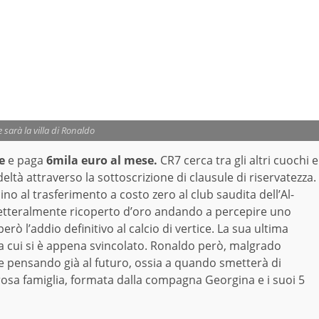
sarà la villa di Ronaldo
e
e paga
6mila euro al mese.
CR7 cerca tra gli altri cuochi e
tà attraverso la sottoscrizione di clausule di riservatezza.
 al trasferimento a costo zero al club saudita dell’Al-
letteralmente ricoperto d’oro andando a percepire uno
però l’addio definitivo al calcio di vertice. La sua ultima
a cui si è appena svincolato. Ronaldo però, malgrado
e pensando già al futuro, ossia a quando smetterà di
rosa famiglia, formata dalla compagna Georgina e i suoi 5