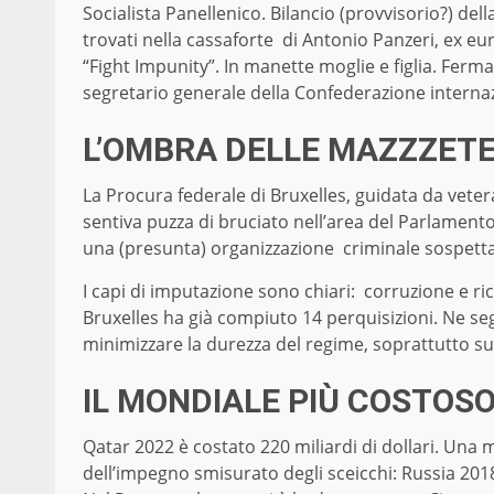
Socialista Panellenico. Bilancio (provvisorio?) dell
trovati nella cassaforte di Antonio Panzeri, ex e
“Fight Impunity”. In manette moglie e figlia. Ferma
segretario generale della Confederazione internazi
L’OMBRA DELLE MAZZZETE
La Procura federale di Bruxelles, guidata da veter
sentiva puzza di bruciato nell’area del Parlamento
una (presunta) organizzazione criminale sospettata
I capi di imputazione sono chiari: corruzione e ric
Bruxelles ha già compiuto 14 perquisizioni. Ne se
minimizzare la durezza del regime, soprattutto sul
IL MONDIALE PIÙ COSTOS
Qatar 2022 è costato 220 miliardi di dollari. Una
dell’impegno smisurato degli sceicchi: Russia 2018 