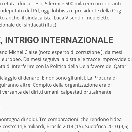
a retata: due arresti, 5 fermi e 600 mila euro in contanti
urodeputato del Pd, oggi lobbista e presidente della Ong
to anche il sindacalista Luca Visentini, neo eletto
onale dei sindacati (Ituc).
, INTRIGO INTERNAZIONALE
ano Michel Claise (noto esperto di corruzione ), da mesi
 europeo. Da mesi seguiva la pista e le tracce improvvide di
 di interferire con la Politica della Ue a favore del Qatar.
iclaggio di denaro. E non sono gli unici. La Procura di
guiranno altre. Compito della organizzazione era di
 versante dei diritti umani, calpestati brutalmente.
O
 montagna di soldi. Tre comparazioni che rendono l’idea
costo’ 11,6 miliardi, Brasile 2014 (15), Sudafrica 2010 (3,6).