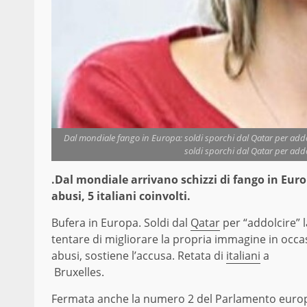
Dal mondiale fango in Europa: soldi sporchi dal Qatar per addolc
soldi sporchi dal Qatar per addol
.Dal mondiale arrivano schizzi di fango in Euro
abusi, 5 italiani coinvolti.
Bufera in Europa. Soldi dal
Qatar
per “addolcire” l
tentare di migliorare la propria immagine in occas
abusi, sostiene l’accusa. Retata di
italiani
a
Bruxelles.
Fermata anche la numero 2 del Parlamento europeo