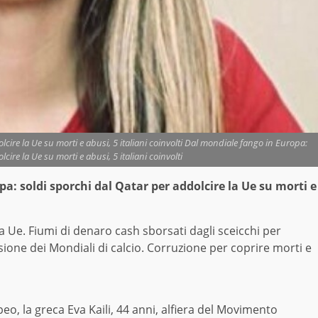
ire la Ue su morti e abusi, 5 italiani coinvolti Dal mondiale fango in Europa:
cire la Ue su morti e abusi, 5 italiani coinvolti
pa: soldi sporchi dal Qatar per addolcire la Ue su morti e
a Ue. Fiumi di denaro cash sborsati dagli sceicchi per
ione dei Mondiali di calcio. Corruzione per coprire morti e
, la greca Eva Kaili, 44 anni, alfiera del Movimento