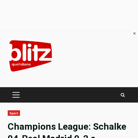
×
Skip
to
content
PRIMARY
MENU
Sport
Champions League: Schalke