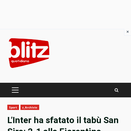
×
Skip
to
content
PRIMARY
MENU
Sport
z_Archivio
L’Inter ha sfatato il tabù San