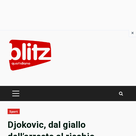
×
Skip
to
content
PRIMARY
MENU
Sport
Djokovic, dal giallo