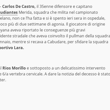
–
Carlos De Castro,
il 35enne difensore e capitano
tudiantes
Merida, squadra che milita nel campionato
lano, non ce l’ha fatta e si è spento ieri sera in ospedale,
co più di due settimane di agonia. Il giocatore di origine
yana aveva riportato le conseguenze più gravi
cidente stradale che aveva coinvolto il pullman della squadr
ennaio, mentre si recava a Cabudare, per sfidare la squadra
ortivo Lara.
al
Rios Morillo
e sottoposto a un delicatissimo intervento
e 6/a vertebra cervicale. A dare la notizia del decesso è stat
ter.