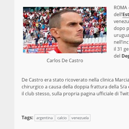
ROMA 
dell’
Es
venezue
dopo po
urugua
nell’in
il 31 g
del
Dep
Carlos De Castro
De Castro era stato ricoverato nella clinica Marci
chirurgico a causa della doppia frattura della 5/a 
il club stesso, sulla propria pagina ufficiale di Twit
Tags:
argentina
calcio
venezuela