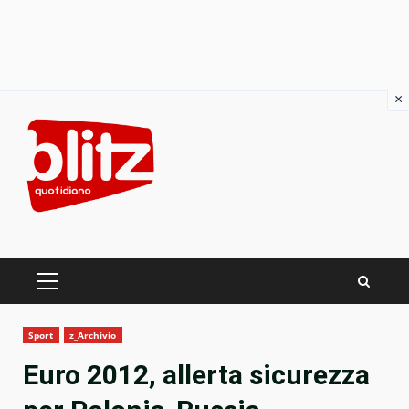
×
Skip
to
content
PRIMARY
MENU
Sport
z_Archivio
Euro 2012, allerta sicurezza