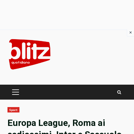
×
Skip
to
content
PRIMARY
MENU
Sport
Europa League, Roma ai