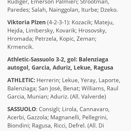
Rudiger, Emerson Palmieri; Strootman,
Paredes; Salah, Nainggolan, Iturbe; Dzeko.
Viktoria Plzen
(4-2-3-1): Kozacik; Mateju,
Hejda, Limbersky, Kovarik; Hrosovsky,
Hromada; Petrzela, Kopic, Zeman;
Krmencik.
Athletic-Sassuolo 3-2, gol: Balenziaga
autogol, Garcia, Aduriz, Lekue, Ragusa
ATHLETIC:
Herrerin; Lekue, Yeray, Laporte,
Balenziaga; San Josè, Benat; Williams, Raul
Garcia, Munian; Aduriz. (All. Valverde)
SASSUOLO
: Consigli; Lirola, Cannavaro,
Acerbi, Gazzola; Magnanelli, Pellegrini,
Biondini; Ragusa, Ricci, Defrel. (All. Di