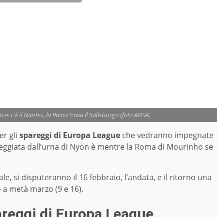
uve c'è il Nantes, la Roma trova il Salisburgo (foto ANSA)
er gli
spareggi di Europa League
che vedranno impegnate
teggiata dall’urna di Nyon è mentre la Roma di Mourinho se
le, si disputeranno il 16 febbraio, l’andata, e il ritorno una
o a metà marzo (9 e 16).
areggi di Europa League