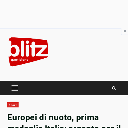
×
Skip
to
content
PRIMARY
MENU
Sport
Europei di nuoto, prima