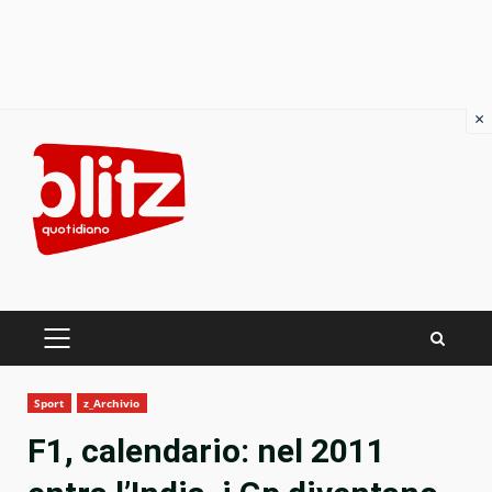
×
Skip
to
content
PRIMARY
MENU
Sport
z_Archivio
F1, calendario: nel 2011