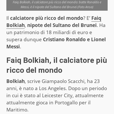
Faiq Bolkiah, il calciatore più ricco del mondo: batte Ronaldo e
Messi, è il nipote del Sultano del Brunei (Foto Ansa)
Il
calciatore più ricco del mondo
? E’
Faiq
Bolkiah
,
nipote del Sultano del Brunei
. Ha
un patrimonio di 18 miliardi di euro e
supera dunque
Cristiano Ronaldo e Lionel
Messi
.
Faiq Bolkiah, il calciatore più
ricco del mondo
Bolkiah
, scrive Giampaolo Scacchi, ha 23
anni, è nato a Los Angeles. Dopo un periodo
in cui è stato al Leicester City, attualmente
attualmente gioca in Portogallo per il
Maritimo.