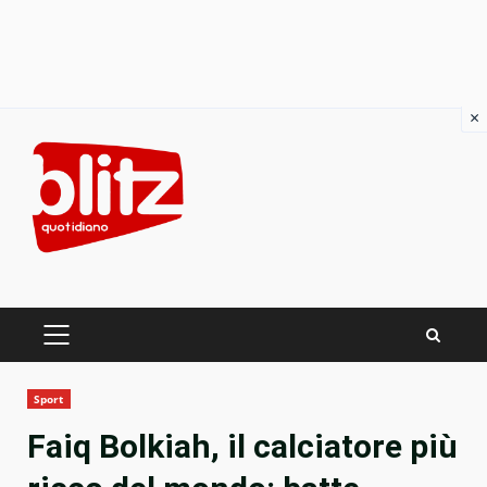
×
Skip
to
content
PRIMARY
MENU
Sport
Faiq Bolkiah, il calciatore più