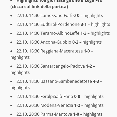
Highlights 10a giornata girone B Lega Pro
(clicca sul link della partita)
22.10. 14:30
Lumezzane-Forlì
0-0
– highlights
22.10. 14:30
Südtirol-Pordenone
3-1
– highlights
22.10. 14:30
Teramo-AlbinoLeffe
1-3
– highlights
22.10. 16:30
Ancona-Gubbio
0-2
– highlights
22.10. 16:30
Reggiana-Maceratese
1-0
–
highlights
22.10. 16:30
Santarcangelo-Padova
1-2
–
highlights
22.10. 18:30
Bassano-Sambenedettese
4-3
–
highlights
22.10. 18:30
FeralpiSalò-Fano
0-0
– highlights
22.10. 20:30
Modena-Venezia
1-2
– highlights
22.10. 20:30
Parma-Mantova
1-0
– highlights