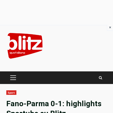
×
Skip
to
content
PRIMARY
MENU
Sport
Fano-Parma 0-1: highlights