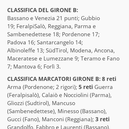
CLAS­SI­FI­CA DEL GIRONE B:
Bassano e Venezia 21 punti; Gubbio
19;
FeralpiSalò, Reggiana, Parma e
Sambenedettese 18;
Pordenone 17;
Padova 16; Santarcangelo 14;
Albinoleffe 13; SüdTirol, Modena, Ancona,
Maceratese e Lumezzane 9; Teramo e Fano
7; Mantova 6; Forlì 3.
CLASSIFICA MARCATORI GIRONE B: 8
reti
Arma (Pordenone; 2 rigori);
5 reti
Guerra
(Feralpisalò), Calaiò e Nocciolini (Parma),
Gliozzi (Sudtirol), Mancuso
(Sambenedettese), Minesso (Bassano),
Gucci (Fano), Manconi (Reggiana);
3 reti
Grandolfo, Fabbro e Laurenti (Bassano),