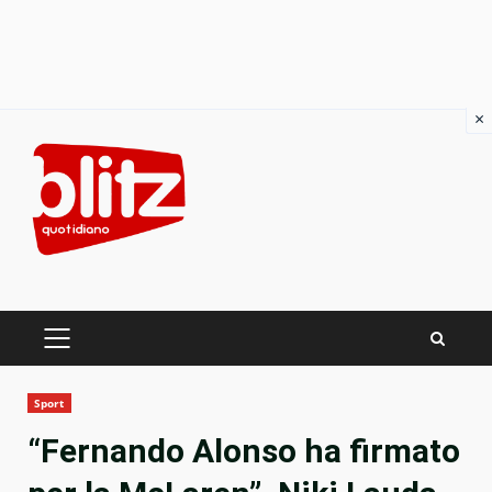
×
Skip
to
content
PRIMARY
MENU
Sport
“Fernando Alonso ha firmato