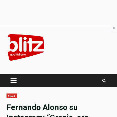
×
Skip
to
content
PRIMARY
MENU
Sport
Fernando Alonso su