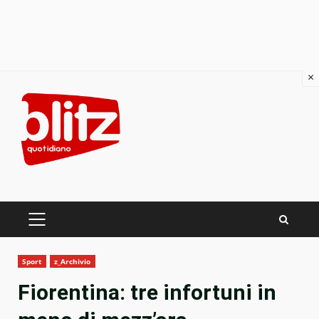
×
Skip
to
content
PRIMARY
MENU
Sport
z_Archivio
Fiorentina: tre infortuni in