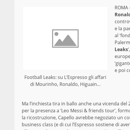
ROMA – 
Ronal
contro
e la pa
al ‘fon
Palermo
Leaks
‘
europee
‘gigan
e poi c
Football Leaks: su L’Espresso gli affari
di Mourinho, Ronaldo, Higuain…
Ma l’inchiesta tira in ballo anche una vicenda del 
per la presenza a ‘Leo Messi & friends tour’, form
la ricostruzione, Capello avrebbe negoziato un com
business class (e di cui l’Espresso sostiene di ave