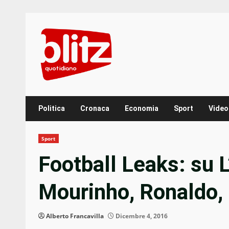
Skip
to
content
Politica
Cronaca
Economia
Sport
Video
Sport
Football Leaks: su L
Mourinho, Ronaldo,
Alberto Francavilla
Dicembre 4, 2016