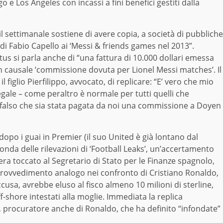
 e Los Angeles con incassi a fini benefici gestiti dalla
 il settimanale sostiene di avere copia, a società di pubbliche
 di Fabio Capello ai ‘Messi & friends games nel 2013”.
ntus si parla anche di “una fattura di 10.000 dollari emessa
on causale ‘commissione dovuta per Lionel Messi matches’. Il
l figlio Pierfilippo, avvocato, di replicare: “E’ vero che mio
gale – come peraltro è normale per tutti quelli che
 falso che sia stata pagata da noi una commissione a Doyen
opo i guai in Premier (il suo United è già lontano dal
onda delle rilevazioni di ‘Football Leaks’, un’accertamento
era toccato al Segretario di Stato per le Finanze spagnolo,
rovvedimento analogo nei confronto di Cristiano Ronaldo,
ccusa, avrebbe eluso al fisco almeno 10 milioni di sterline,
f-shore intestati alla moglie. Immediata la replica
, procuratore anche di Ronaldo, che ha definito “infondate”