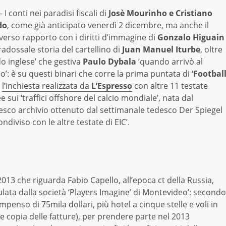
I conti nei paradisi fiscali di
Josè Mourinho e Cristiano
do
, come già anticipato venerdì 2 dicembre, ma anche il
verso rapporto con i diritti d’immagine di
Gonzalo Higuain
radossale storia del cartellino di
Juan Manuel Iturbe
, oltre
do inglese’ che gestiva
Paulo Dybala
‘quando arrivò al
’: è su questi binari che corre la prima puntata di ‘
Footbal
,
l’inchiesta realizzata da
L’Espresso
con altre 11 testate
 sui ‘traffici offshore del calcio mondiale’, nata dal
tesco archivio ottenuto dal settimanale tedesco Der Spiegel
ondiviso con le altre testate di EIC’.
2013 che riguarda Fabio Capello, all’epoca ct della Russia,
ulata dalla società ‘Players Imagine’ di Montevideo’: secondo
penso di 75mila dollari, più hotel a cinque stelle e voli in
re copia delle fatture), per prendere parte nel 2013