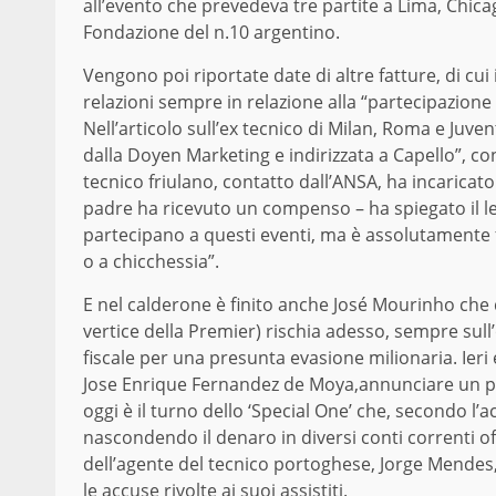
all’evento che prevedeva tre partite a Lima, Chicago
Fondazione del n.10 argentino.
Vengono poi riportate date di altre fatture, di cui
relazioni sempre in relazione alla “partecipazione
Nell’articolo sull’ex tecnico di Milan, Roma e Juve
dalla Doyen Marketing e indirizzata a Capello”, c
tecnico friulano, contatto dall’ANSA, ha incaricato i
padre ha ricevuto un compenso – ha spiegato il le
partecipano a questi eventi, ma è assolutamente
o a chicchessia”.
E nel calderone è finito anche José Mourinho che d
vertice della Premier) rischia adesso, sempre sull’
fiscale per una presunta evasione milionaria. Ieri 
Jose Enrique Fernandez de Moya,annunciare un p
oggi è il turno dello ‘Special One’ che, secondo l’a
nascondendo il denaro in diversi conti correnti of
dell’agente del tecnico portoghese, Jorge Mendes
le accuse rivolte ai suoi assistiti.