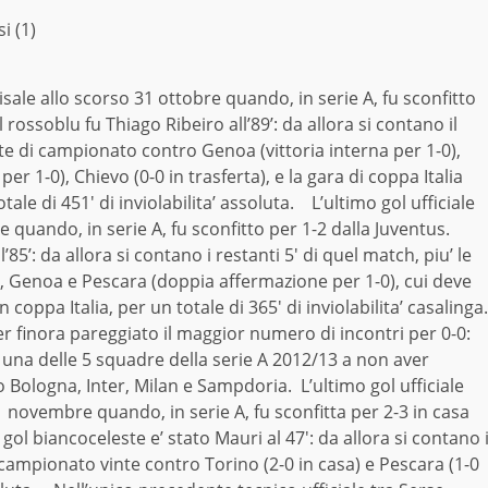
i (1)
risale allo scorso 31 ottobre quando, in serie A, fu sconfitto
 rossoblu fu Thiago Ribeiro all’89’: da allora si contano il
ite di campionato contro Genoa (vittoria interna per 1-0),
r 1-0), Chievo (0-0 in trasferta), e la gara di coppa Italia
otale di 451′ di inviolabilita’ assoluta. L’ultimo gol ufficiale
e quando, in serie A, fu sconfitto per 1-2 dalla Juventus.
85’: da allora si contano i restanti 5′ di quel match, piu’ le
, Genoa e Pescara (doppia affermazione per 1-0), cui deve
 coppa Italia, per un totale di 365′ di inviolabilita’ casalinga.
er finora pareggiato il maggior numero di incontri per 0-0:
e una delle 5 squadre della serie A 2012/13 a non aver
o Bologna, Inter, Milan e Sampdoria. L’ultimo gol ufficiale
1 novembre quando, in serie A, fu sconfitta per 2-3 in casa
 gol biancoceleste e’ stato Mauri al 47′: da allora si contano 
di campionato vinte contro Torino (2-0 in casa) e Pescara (1-0