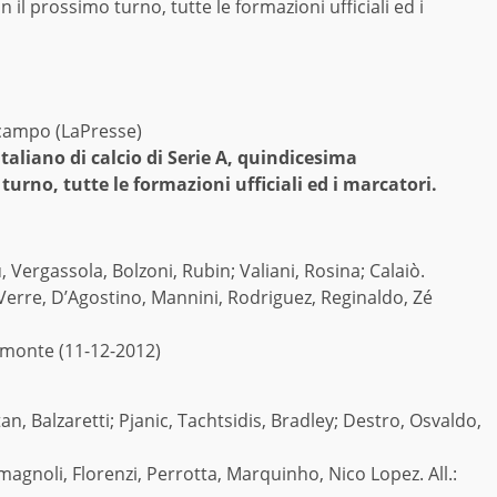
 il prossimo turno, tutte le formazioni ufficiali ed i
campo (LaPresse)
aliano di calcio di Serie A, quindicesima
 turno, tutte le formazioni ufficiali ed i marcatori.
u, Vergassola, Bolzoni, Rubin; Valiani, Rosina; Calaiò.
, Verre, D’Agostino, Mannini, Rodriguez, Reginaldo, Zé
Belmonte (11-12-2012)
n, Balzaretti; Pjanic, Tachtsidis, Bradley; Destro, Osvaldo,
agnoli, Florenzi, Perrotta, Marquinho, Nico Lopez. All.: