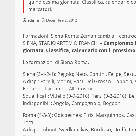
quindicesima giornata. Classifica, calendario con
marcatori.
admin
Dicembre 2, 2012
Formazioni, Siena-Roma: Zeman cambia il centro
SIENA, STADIO ARTEMIO FRANCHI –
Campionato it
giornata
.
Classifica, calendario con il prossimo
Le formazioni di Siena-Roma.
Siena (3-4-2-1): Pegolo; Neto, Contini, Felipe; Sest
A disp.: Farelli, Marini, Paci, Del Grosso, Coppola
Eduardo, Larrondo. All.: Cosmi
Squalificati: Vitiello (9-9-2016), Terzi (9-2-2016), 
Indisponibili: Angelo, Campagnolo, Bogdani
Roma (4-3-3): Goicoechea; Piris, Marquinhos, Casta
Totti.
A disp.: Lobont, Svedkauskas, Burdisso, Dodò, Rom