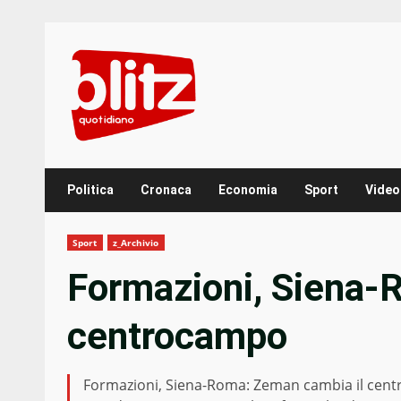
Skip
to
content
Politica
Cronaca
Economia
Sport
Video
Sport
z_Archivio
Formazioni, Siena-
centrocampo
Formazioni, Siena-Roma: Zeman cambia il centro