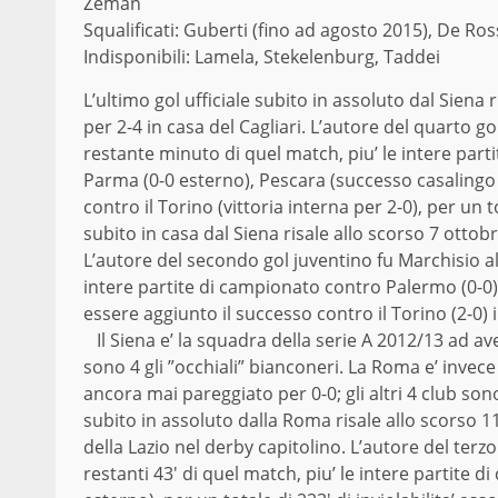
Zeman
Squalificati: Guberti (fino ad agosto 2015), De Ross
Indisponibili: Lamela, Stekelenburg, Taddei
L’ultimo gol ufficiale subito in assoluto dal Siena 
per 2-4 in casa del Cagliari. L’autore del quarto gol
restante minuto di quel match, piu’ le intere part
Parma (0-0 esterno), Pescara (successo casalingo pe
contro il Torino (vittoria interna per 2-0), per un t
subito in casa dal Siena risale allo scorso 7 ottobr
L’autore del secondo gol juventino fu Marchisio all’
intere partite di campionato contro Palermo (0-0)
essere aggiunto il successo contro il Torino (2-0) in
Il Siena e’ la squadra della serie A 2012/13 ad av
sono 4 gli ”occhiali” bianconeri. La Roma e’ invec
ancora mai pareggiato per 0-0; gli altri 4 club son
subito in assoluto dalla Roma risale allo scorso 1
della Lazio nel derby capitolino. L’autore del terzo
restanti 43′ di quel match, piu’ le intere partite 