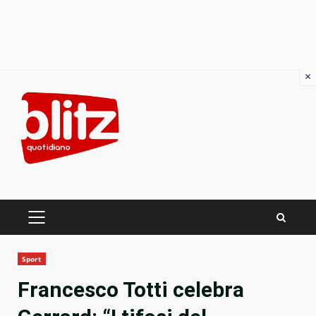
×
Skip
to
content
PRIMARY
MENU
Sport
Francesco Totti celebra