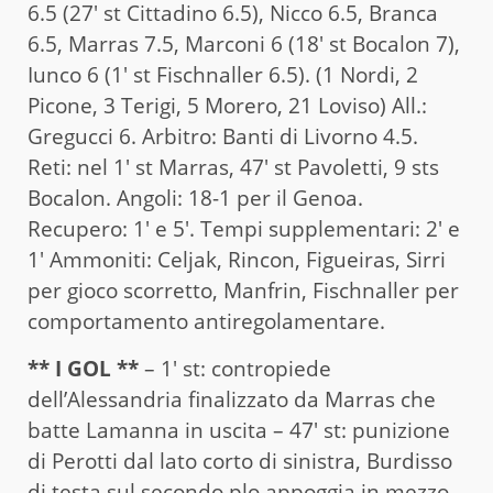
6.5 (27′ st Cittadino 6.5), Nicco 6.5, Branca
6.5, Marras 7.5, Marconi 6 (18′ st Bocalon 7),
Iunco 6 (1′ st Fischnaller 6.5). (1 Nordi, 2
Picone, 3 Terigi, 5 Morero, 21 Loviso) All.:
Gregucci 6. Arbitro: Banti di Livorno 4.5.
Reti: nel 1′ st Marras, 47′ st Pavoletti, 9 sts
Bocalon. Angoli: 18-1 per il Genoa.
Recupero: 1′ e 5′. Tempi supplementari: 2′ e
1′ Ammoniti: Celjak, Rincon, Figueiras, Sirri
per gioco scorretto, Manfrin, Fischnaller per
comportamento antiregolamentare.
** I GOL **
– 1′ st: contropiede
dell’Alessandria finalizzato da Marras che
batte Lamanna in uscita – 47′ st: punizione
di Perotti dal lato corto di sinistra, Burdisso
di testa sul secondo plo appoggia in mezzo