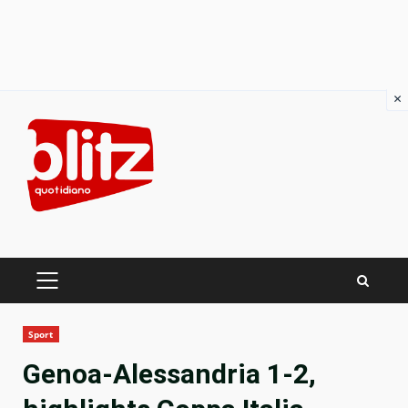
×
Skip
to
content
PRIMARY
MENU
Sport
Genoa-Alessandria 1-2,