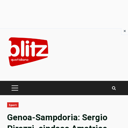
×
Skip
to
content
PRIMARY
MENU
Sport
Genoa-Sampdoria: Sergio