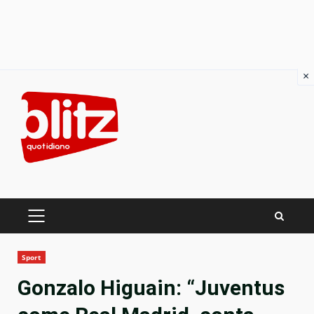
×
Skip
to
content
PRIMARY
MENU
Sport
Gonzalo Higuain: “Juventus