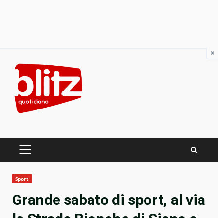
×
Skip
to
content
PRIMARY
MENU
Sport
Grande sabato di sport, al via