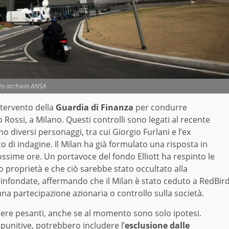
to archivio ANSA
tervento della
Guardia di Finanza
per condurre
Rossi, a Milano. Questi controlli sono legati al recente
 diversi personaggi, tra cui Giorgio Furlani e l’ex
o di indagine. Il Milan ha già formulato una risposta in
rossime ore. Un portavoce del fondo Elliott ha respinto le
o proprietà e che ciò sarebbe stato occultato alla
infondate, affermando che il Milan è stato ceduto a RedBir
cuna partecipazione azionaria o controllo sulla società.
re pesanti, anche se al momento sono solo ipotesi.
punitive, potrebbero includere l’
esclusione dalle