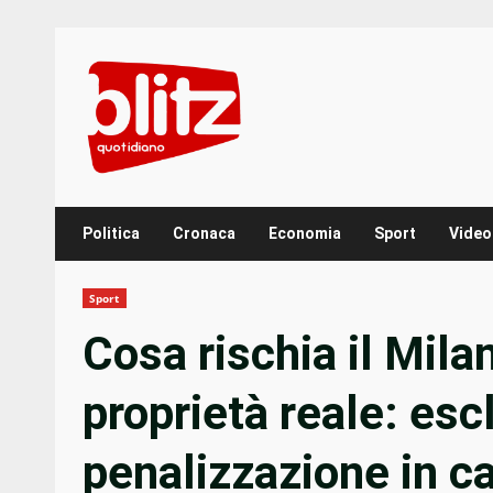
Skip
to
content
Politica
Cronaca
Economia
Sport
Video
Sport
Cosa rischia il Mila
proprietà reale: esc
penalizzazione in 