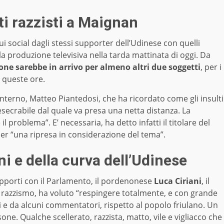
ti razzisti a Maignan
sui social dagli stessi supporter dell’Udinese con quelli
lla produzione televisiva nella tarda mattinata di oggi. Da
e sarebbe in arrivo per almeno altri due soggetti
, per i
n queste ore.
’Interno, Matteo Piantedosi, che ha ricordato come gli insulti
esecrabile dal quale va presa una netta distanza. La
problema”. E’ necessaria, ha detto infatti il titolare del
 per “una ripresa in considerazione del tema”.
ni e della curva dell’Udinese
 Rapporti con il Parlamento, il pordenonese
Luca Ciriani
, il
razzismo, ha voluto “respingere totalmente, e con grande
li e da alcuni commentatori, rispetto al popolo friulano. Un
e. Qualche scellerato, razzista, matto, vile e vigliacco che