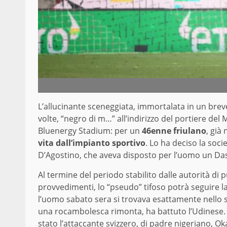
L’allucinante sceneggiata, immortalata in un breve v
volte, “negro di m…” all’indirizzo del portiere del 
Bluenergy Stadium: per un
46enne friulano
, già 
vita dall’impianto sportivo
. Lo ha deciso la soc
D’Agostino, che aveva disposto per l’uomo un Da
Al termine del periodo stabilito dalle autorità di
provvedimenti, lo “pseudo” tifoso potrà seguire la
l’uomo sabato sera si trovava esattamente nello spi
una rocambolesca rimonta, ha battuto l’Udinese. E 
stato l’attaccante svizzero, di padre nigeriano, Ok