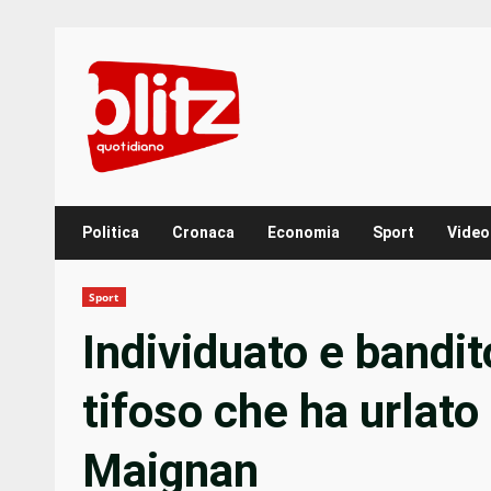
Skip
to
content
Politica
Cronaca
Economia
Sport
Video
Sport
Individuato e bandito
tifoso che ha urlato 
Maignan