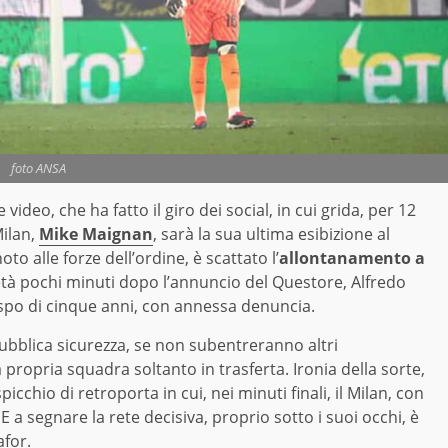
foto ANSA
ideo, che ha fatto il giro dei social, in cui grida, per 12
Milan,
Mike Maignan
, sarà la sua ultima esibizione al
noto alle forze dell’ordine, è scattato l’
allontanamento a
ietà pochi minuti dopo l’annuncio del Questore, Alfredo
spo di cinque anni, con annessa denuncia.
 pubblica sicurezza, se non subentreranno altri
 propria squadra soltanto in trasferta. Ironia della sorte,
cchio di retroporta in cui, nei minuti finali, il Milan, con
a segnare la rete decisiva, proprio sotto i suoi occhi, è
afor.