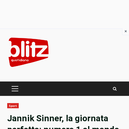
×
Skip
to
content
PRIMARY
MENU
Sport
Jannik Sinner, la giornata