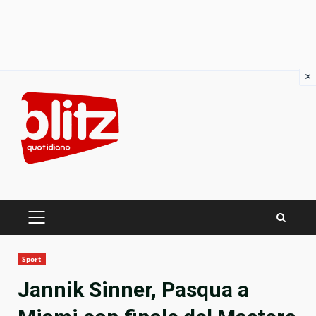
×
Skip
to
content
PRIMARY
MENU
Sport
Jannik Sinner, Pasqua a