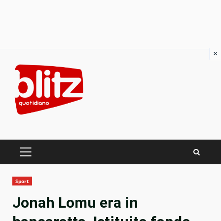
×
Skip
to
content
PRIMARY
MENU
Sport
Jonah Lomu era in