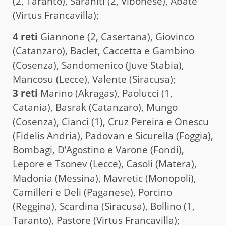
(2, Taranto), Saraniti (2, Vibonese), Abate
(Virtus Francavilla);
4 reti
Giannone (2, Casertana), Giovinco
(Catanzaro), Baclet, Caccetta e Gambino
(Cosenza), Sandomenico (Juve Stabia),
Mancosu (Lecce), Valente (Siracusa);
3 reti
Marino (Akragas), Paolucci (1,
Catania), Basrak (Catanzaro), Mungo
(Cosenza), Cianci (1), Cruz Pereira e Onescu
(Fidelis Andria), Padovan e Sicurella (Foggia),
Bombagi, D’Agostino e Varone (Fondi),
Lepore e Tsonev (Lecce), Casoli (Matera),
Madonia (Messina), Mavretic (Monopoli),
Camilleri e Deli (Paganese), Porcino
(Reggina), Scardina (Siracusa), Bollino (1,
Taranto), Pastore (Virtus Francavilla);