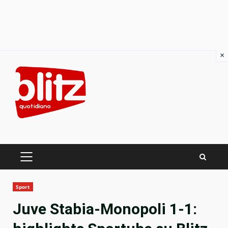
×
Skip
to
content
PRIMARY
MENU
Sport
Juve Stabia-Monopoli 1-1: