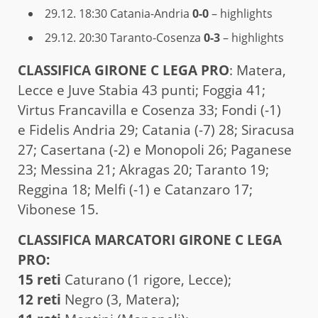
29.12. 18:30
Catania-Andria
0-0
– highlights
29.12. 20:30
Taranto-Cosenza
0-3
– highlights
CLAS­SI­FI­CA GIRONE C LEGA PRO
: Matera,
Lecce e Juve Stabia 43 punti; Foggia 41;
Virtus Francavilla e Cosenza 33; Fondi (-1)
e Fidelis Andria 29; Catania (-7) 28; Siracusa
27; Casertana (-2) e Monopoli 26; Paganese
23; Messina 21; Akragas 20; Taranto 19;
Reggina 18; Melfi (-1) e Catanzaro 17;
Vibonese 15.
CLASSIFICA MARCATORI GIRONE C LEGA
PRO:
15 reti
Caturano (1 rigore, Lecce);
12 reti
Negro (3, Matera);