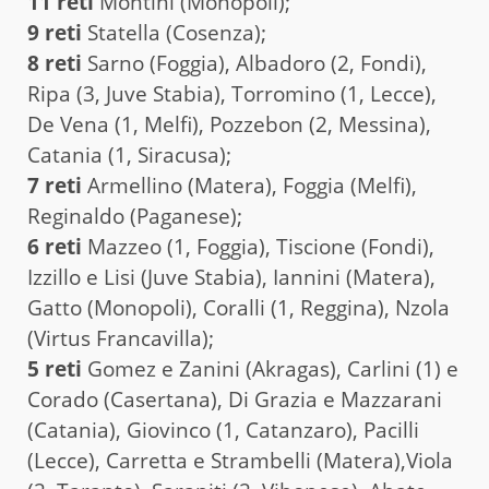
11 reti
Montini (Monopoli);
9 reti
Statella (Cosenza);
8 reti
Sarno (Foggia), Albadoro (2, Fondi),
Ripa (3, Juve Stabia), Torromino (1, Lecce),
De Vena (1, Melfi), Pozzebon (2, Messina),
Catania (1, Siracusa);
7 reti
Armellino (Matera), Foggia (Melfi),
Reginaldo (Paganese);
6 reti
Mazzeo (1, Foggia), Tiscione (Fondi),
Izzillo e Lisi (Juve Stabia), Iannini (Matera),
Gatto (Monopoli), Coralli (1, Reggina), Nzola
(Virtus Francavilla);
5 reti
Gomez e Zanini (Akragas), Carlini (1) e
Corado (Casertana), Di Grazia e Mazzarani
(Catania), Giovinco (1, Catanzaro), Pacilli
(Lecce), Carretta e Strambelli (Matera),Viola